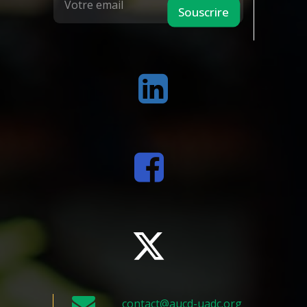
Souscrire
contact@aucd-uadc.org