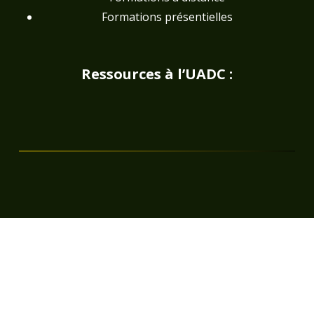
Formations présentielles
Ressources à l’UADC :
Actualités
Documents & Publications
FAQ
Médiathèque
Offres de bourses et d’emplois