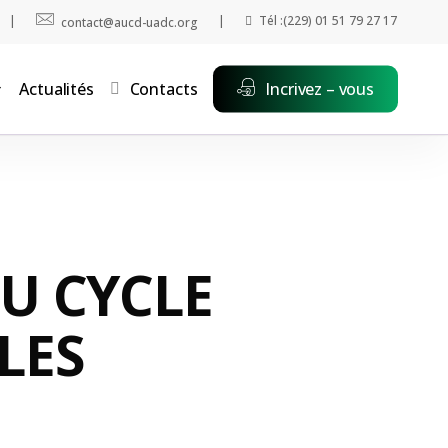
|
|
Tél :(229) 01 51 79 27 17
contact@aucd-uadc.org
Actualités
Contacts
Incrivez – vous
U CYCLE
LES