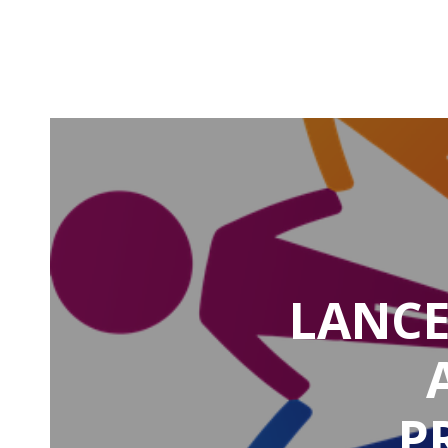
LANCE
P